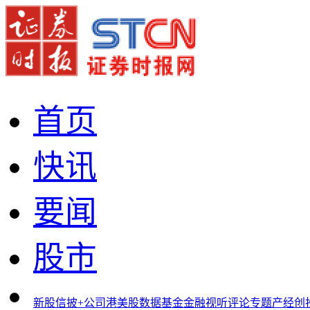
首页
快讯
要闻
股市
新股
信披+
公司
港美股
数据
基金
金融
视听
评论
专题
产经
创