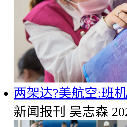
两架达?美航空:班
新闻报刊
吴志森
20