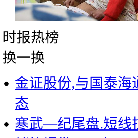
时报
热榜
换一换
金证股份,与国泰
态
寒武—纪尾盘.短线拉