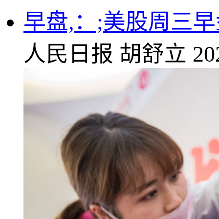
早盘,：;美股周三
人民日报
胡舒立
20