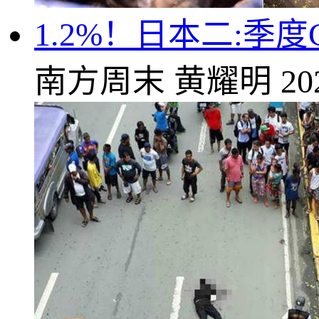
1.2%！日本二:季
南方周末
黄耀明
20