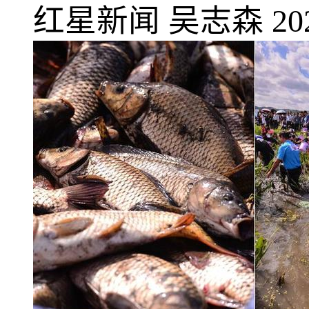
红星新闻
吴志森
20